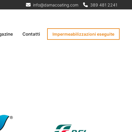
info@damacoating.com
389 481 2241
gazine
Contatti
Impermeabilizzazioni eseguite