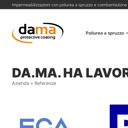
Impermeabilizzazioni con poliurea a spruzzo e coimbentazione
Poliurea a spruzzo
DA.MA. HA LAVO
Azienda
»
Referenze