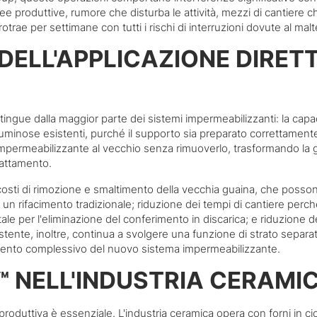
ee produttive, rumore che disturba le attività, mezzi di cantiere c
otrae per settimane con tutti i rischi di interruzioni dovute al ma
DELL'APPLICAZIONE DIRET
tingue dalla maggior parte dei sistemi impermeabilizzanti: la capac
tuminose esistenti, purché il supporto sia preparato correttamente 
impermeabilizzante al vecchio senza rimuoverlo, trasformando la 
rattamento.
i costi di rimozione e smaltimento della vecchia guaina, che posso
 un rifacimento tradizionale; riduzione dei tempi di cantiere perch
ale per l'eliminazione del conferimento in discarica; e riduzione d
istente, inoltre, continua a svolgere una funzione di strato separat
mento complessivo del nuovo sistema impermeabilizzante.
 NELL'INDUSTRIA CERAMI
roduttiva è essenziale. L'industria ceramica opera con forni in cic