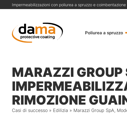
Impermeabilizzazioni con poliurea a spruzzo e coimbentazione
Poliurea a spruzzo
MARAZZI GROUP 
IMPERMEABILIZZ
RIMOZIONE GUAI
Casi di successo
»
Edilizia
»
Marazzi Group SpA, Moden