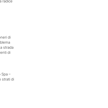
a radice
neri di
oblema
na strada
enti di