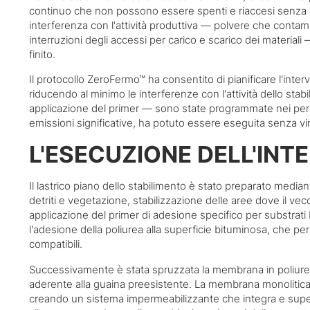
continuo che non possono essere spenti e riaccesi senza costi
interferenza con l'attività produttiva — polvere che contamin
interruzioni degli accessi per carico e scarico dei materiali
finito.
Il protocollo ZeroFermo™ ha consentito di pianificare l'int
riducendo al minimo le interferenze con l'attività dello stab
applicazione del primer — sono state programmate nei periodi
emissioni significative, ha potuto essere eseguita senza vinc
L'ESECUZIONE DELL'INT
Il lastrico piano dello stabilimento è stato preparato median
detriti e vegetazione, stabilizzazione delle aree dove il v
applicazione del primer di adesione specifico per substrati
l'adesione della poliurea alla superficie bituminosa, che pe
compatibili.
Successivamente è stata spruzzata la membrana in poliur
aderente alla guaina preesistente. La membrana monolitica, p
creando un sistema impermeabilizzante che integra e supera 