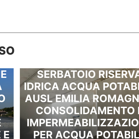
SSO
NE
SERBATOIO RISERV
A
IDRICA ACQUA POTABI
O
AUSL EMILIA ROMAGN
CONSOLIDAMENTO 
E
IMPERMEABILIZZAZI
 E
PER ACQUA POTABI