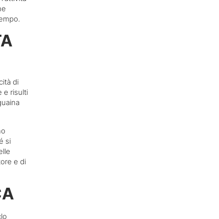
he
ltempo.
TA
ità di
e risulti
guaina
no
é si
elle
ore e di
CA
lo