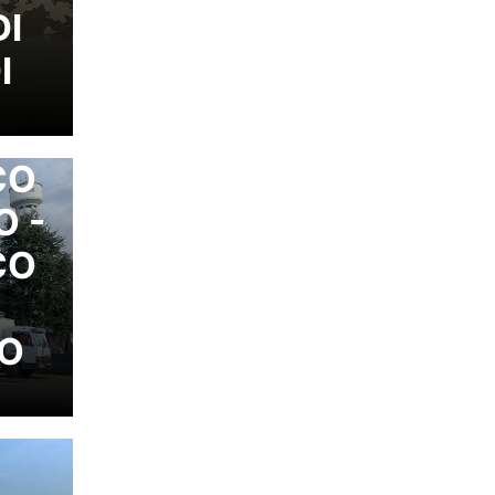
DI
I
CO
O -
CO
TO