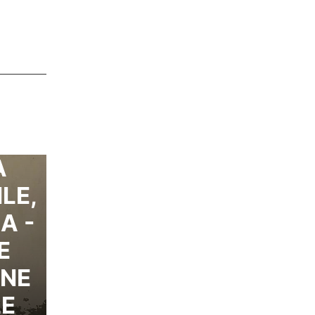
A
LE,
A -
E
ONE
LE