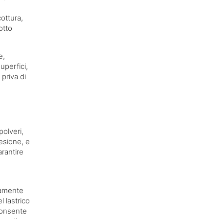
cottura,
otto
e,
uperfici,
priva di
polveri,
esione, e
arantire
tamente
l lastrico
 consente