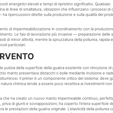
 energetici elevati e tempi di ripristino significativi. Qualsiasi
a le linee di smaltatura, vibrazioni che influenzano i processi di 
 — ha ripercussioni dirette sulla produzione e sulla qualità del prod
ervento di impermeabilizzazione in coordinamento con la produzion
ilimento. Le fasi di lavorazione più invasive — preparazione delle s
 di minor attività, mentre la spruzzatura della poliurea, rapida e 
oli particolari.
ERVENTO
te pulizia della superficie della guaina esistente con rimozione di 
ecchio manto presentava distacchi o bolle mediante incisione e riad
 bituminosi. Il primer è un componente critico del sistema: deve g
r natura chimica tende a essere poco recettiva ai rivestimenti non
ea che ha creato un nuovo manto impermeabile continuo, perfet
riva di giunti e sovrapposizioni, ha coperto l'intera superficie de
le prestazioni della guaina originale. L'elasticità della poliurea