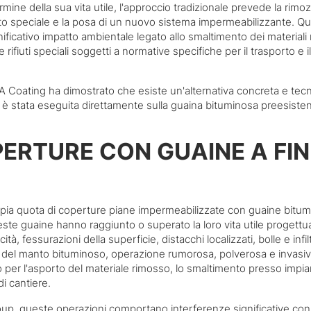
ine della sua vita utile, l'approccio tradizionale prevede la rimo
to speciale e la posa di un nuovo sistema impermeabilizzante. Q
ficativo impatto ambientale legato allo smaltimento dei materiali 
ifiuti speciali soggetti a normative specifiche per il trasporto e il
 Coating ha dimostrato che esiste un'alternativa concreta e te
o è stata eseguita direttamente sulla guaina bituminosa preesiste
PERTURE CON GUAINE A FIN
n'ampia quota di coperture piane impermeabilizzate con guaine bitum
este guaine hanno raggiunto o superato la loro vita utile progettu
tà, fessurazioni della superficie, distacchi localizzati, bolle e infil
ca del manto bituminoso, operazione rumorosa, polverosa e invasi
 per l'asporto del materiale rimosso, lo smaltimento presso impia
di cantiere.
p, queste operazioni comportano interferenze significative con l'