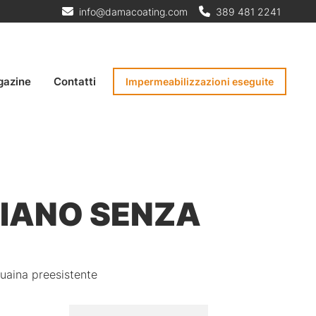
info@damacoating.com
389 481 2241
gazine
Contatti
Impermeabilizzazioni eseguite
PIANO SENZA
uaina preesistente