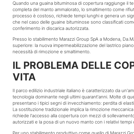
Quando una guaina bituminosa di copertura raggiunge il term
completa del manto ammalorato, lo smaltimento come rifiu
processo è costoso, richiede tempi lunghi e genera un signi
che nel caso delle guaine bituminose sono classificati come r
conferimento in discarica autorizzata.
Presso lo stabilimento Marazzi Group SpA a Modena, Da.MA
superiore: la nuova impermeabilizzazione del lastrico pian
necessità di rimozione e smaltimento.
IL PROBLEMA DELLE CO
VITA
Il parco edilizio industriale italiano è caratterizzato da u
tecnologia dominante negli ultimi quarant'anni. Molte di qu
presentano i tipici segni di invecchiamento: perdita di elastici
La sostituzione tradizionale implica la rimozione meccani
richiede l'accesso alla copertura con mezzi di sollevamento
autorizzati e la posa di un nuovo manto con i relativi tempi 
Per uno stabilimento produttivo come quello di Marazzi Grou