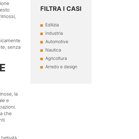
zione
FILTRA I CASI
uesto
rimossi,
Edilizia
Industria
cnicamente
Automotive
nte, senza
Nautica
Agricoltura
E
Arredo e design
inose, la
ale e
trazioni.
va che
nti
attività